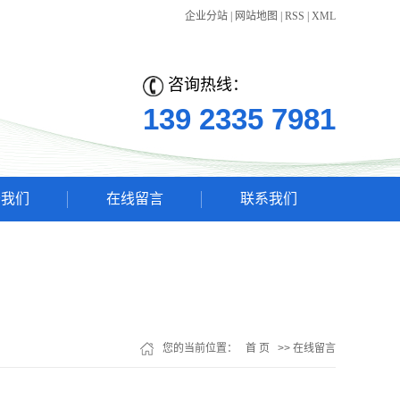
企业分站
|
网站地图
|
RSS
|
XML
咨询热线：
139 2335 7981
于我们
在线留言
联系我们
司简介
系我们
您的当前位置：
首 页
>> 在线留言