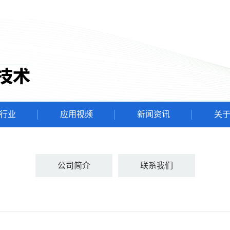
行业
应用视频
新闻资讯
关
垃圾处理
恒兴新闻
公
圾处理
行业资讯
联
公司简介
联系我们
垃圾破碎
技术知识
垃圾处理
破碎处理